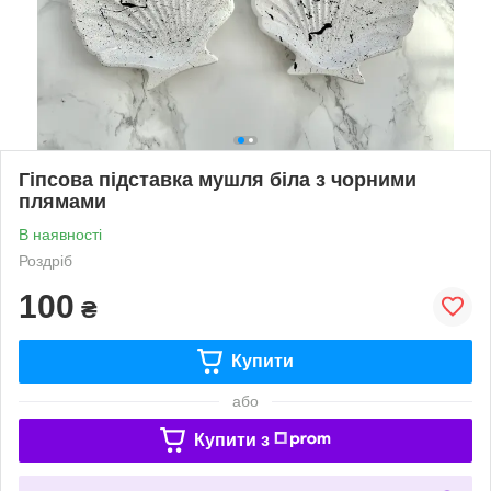
Гіпсова підставка мушля біла з чорними
плямами
В наявності
Роздріб
100
₴
Купити
або
Купити з