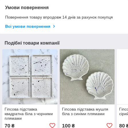
Умови повернення
Повернення товару впродовж 14 днів за рахунок покупця
Всі умови повернення
Подібні товари компанії
Гіпсова підставка
Гіпсова підставка мушля
Гіпс
квадратна біла з чорними
біла з синіми плямами
сіри
плямами
70
100
80
₴
₴