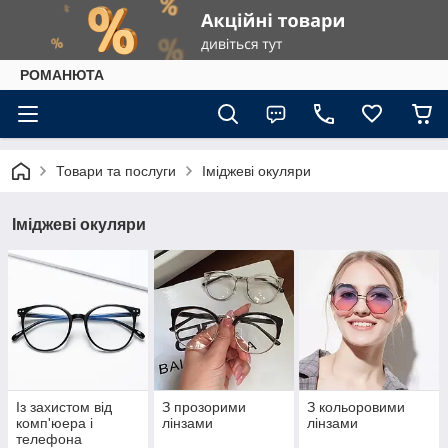
РОМАНЮТА
Товари та послуги
Іміджеві окуляри
Іміджеві окуляри
Із захистом від
З прозорими
З кольоровими
комп'юера і
лінзами
лінзами
телефона