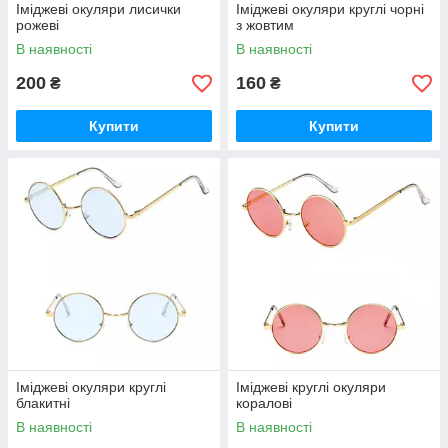
Іміджеві окуляри лисички
Іміджеві окуляри круглі чорні
рожеві
з жовтим
В наявності
В наявності
200
160
₴
₴
Купити
Купити
Іміджеві окуляри круглі
Іміджеві круглі окуляри
блакитні
коралові
В наявності
В наявності