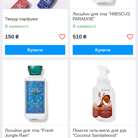
Лосьйон для тіла "HIBISCUS
Тверді парфуми
PARADISE"
В наявності
В наявності
150
510
₴
₴
Купити
Купити
Лосьйон для тіла "Fresh
Пінисте гель-мило для рук
Jungle Rain"
"Coconut Sandalwood"