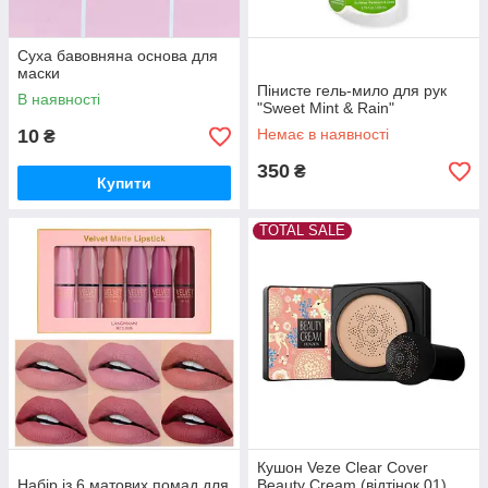
Суха бавовняна основа для
маски
Пінисте гель-мило для рук
В наявності
"Sweet Mint & Rain"
10
Немає в наявності
₴
350
₴
Купити
TOTAL SALE
Кушон Veze Clear Cover
Набір із 6 матових помад для
Beauty Cream (відтінок 01)