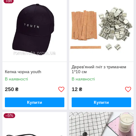
Топ
Дерев'яний гніт з тримачем
Кепка чорна youth
1*10 см
В наявності
В наявності
250
12
₴
₴
Купити
Купити
–5%