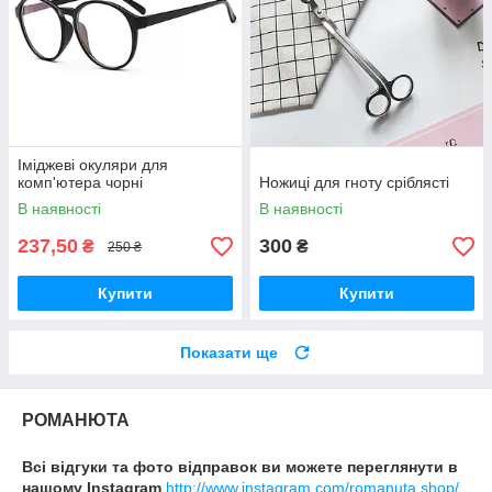
Іміджеві окуляри для
комп'ютера чорні
Ножиці для гноту сріблясті
В наявності
В наявності
237,50
300
₴
₴
250 ₴
Купити
Купити
Показати ще
РОМАНЮТА
Всі відгуки та фото відправок ви можете переглянути в
нашому Instagram
http://www.instagram.com/romanuta.shop/