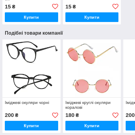
15
15
₴
₴
Купити
Купити
Подібні товари компанії
Іміджеві окуляри чорні
Іміджеві круглі окуляри
Імід
коралові
200
180
200
₴
₴
Купити
Купити