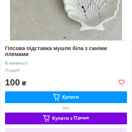
Гіпсова підставка мушля біла з синіми
плямами
В наявності
Роздріб
100
₴
Купити
або
Купити з