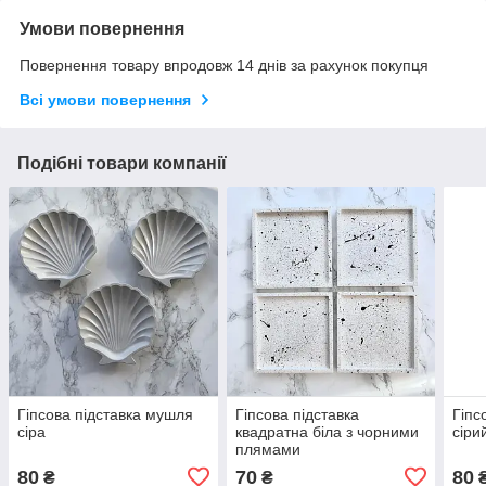
Умови повернення
Повернення товару впродовж 14 днів за рахунок покупця
Всі умови повернення
Подібні товари компанії
Гіпсова підставка мушля
Гіпсова підставка
Гіпс
сіра
квадратна біла з чорними
сіри
плямами
80
70
80
₴
₴