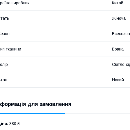
раїна виробник
Китай
тать
Жіноча
Сезон
Всесезо
ип тканини
Вовна
олір
Світло-сі
Стан
Новий
нформація для замовлення
іна:
380 ₴