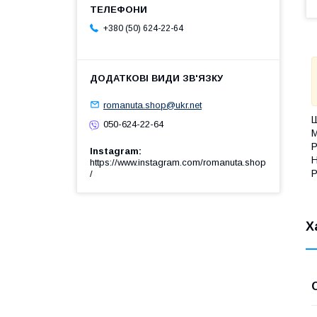
+380 (50) 624-22-64
romanuta.shop@ukr.net
Ш
050-624-22-64
М
Р
Instagram
Н
https://www.instagram.com/romanuta.shop
Р
/
Х