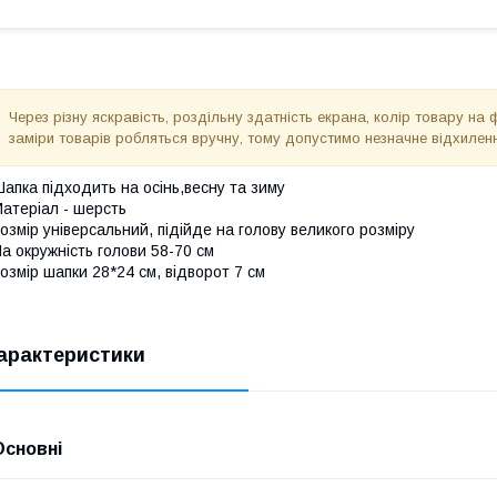
Через різну яскравість, роздільну здатність екрана, колір товару на 
заміри товарів робляться вручну, тому допустимо незначне відхиленн
апка підходить на осінь,весну та зиму
атеріал - шерсть
озмір універсальний, підійде на голову великого розміру
а окружність голови 58-70 см
озмір шапки 28*24 см, відворот 7 см
арактеристики
Основні