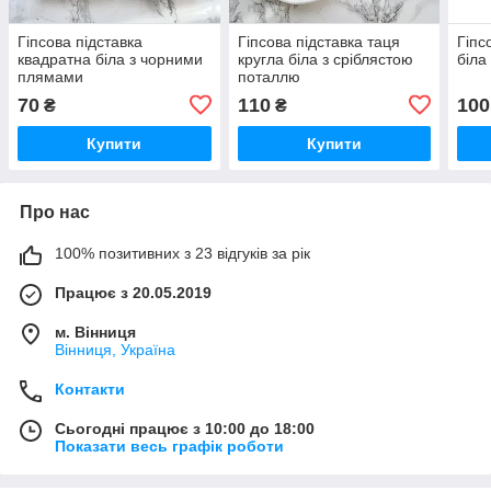
Гіпсова підставка
Гіпсова підставка таця
Гіпс
квадратна біла з чорними
кругла біла з сріблястою
біла
плямами
поталлю
70
110
100
₴
₴
Купити
Купити
Про нас
100% позитивних з 23 відгуків за рік
Працює з 20.05.2019
м. Вінниця
Вінниця, Україна
Контакти
Сьогодні працює з 10:00 до 18:00
Показати весь графік роботи