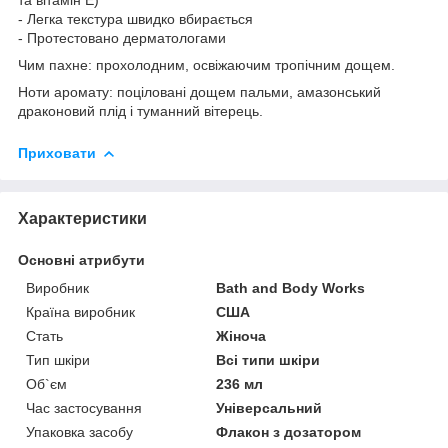
- Легка текстура швидко вбирається
- Протестовано дерматологами
Чим пахне: прохолодним, освіжаючим тропічним дощем.
Ноти аромату: поціловані дощем пальми, амазонський
драконовий плід і туманний вітерець.
Приховати
Характеристики
Основні атрибути
Виробник
Bath and Body Works
Країна виробник
США
Стать
Жіноча
Тип шкіри
Всі типи шкіри
Об`єм
236 мл
Час застосування
Універсальний
Упаковка засобу
Флакон з дозатором