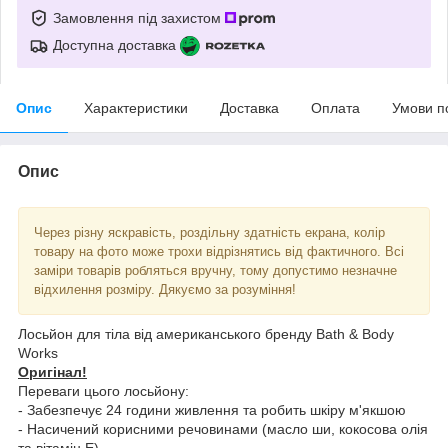
Замовлення під захистом
Доступна доставка
Опис
Характеристики
Доставка
Оплата
Умови п
Опис
Через різну яскравість, роздільну здатність екрана, колір
товару на фото може трохи відрізнятись від фактичного. Всі
заміри товарів робляться вручну, тому допустимо незначне
відхилення розміру. Дякуємо за розуміння!
Лосьйон для тіла від американського бренду Bath & Body
Works
Оригінал!
Переваги цього лосьйону:
- Забезпечує 24 години живлення та робить шкіру м'якшою
- Насичений корисними речовинами (масло ши, кокосова олія
та вітамін Е)