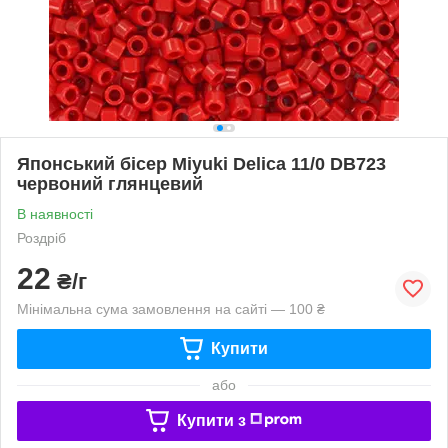
Японський бісер Miyuki Delica 11/0 DB723
червоний глянцевий
В наявності
Роздріб
22
₴/г
Мінімальна сума замовлення на сайті — 100 ₴
Купити
або
Купити з