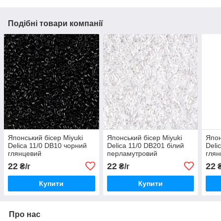
Подібні товари компанії
Японський бісер Miyuki
Японський бісер Miyuki
Япон
Delica 11/0 DB10 чорний
Delica 11/0 DB201 білий
Deli
глянцевий
перламутровий
глян
22
22
22
₴/г
₴/г
₴
Купити
Купити
Про нас