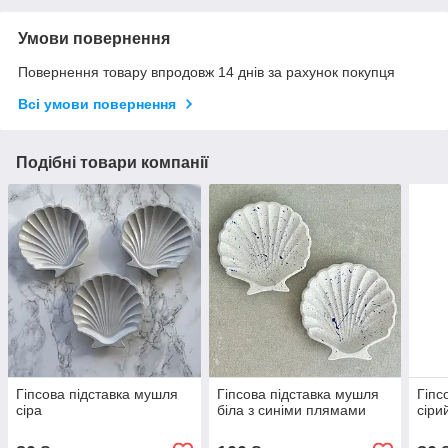
Умови повернення
Повернення товару впродовж 14 днів за рахунок покупця
Всі умови повернення
Подібні товари компанії
Гіпсова підставка мушля
Гіпсова підставка мушля
Гіпс
сіра
біла з синіми плямами
сіри