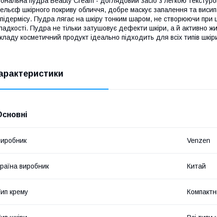
ональна пудра Beauty Cream - доглядовий засіб з легкою текстуро
ельєф шкірного покриву обличчя, добре маскує запалення та висипа
підермісу. Пудра лягає на шкіру тонким шаром, не створюючи при 
ладкості. Пудра не тільки затушовує дефекти шкіри, а й активно 
кладу косметичний продукт ідеально підходить для всіх типів шкір
арактеристики
Основні
иробник
Venzen
раїна виробник
Китай
ип крему
Компактн