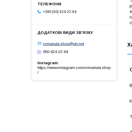
Т
р
е
+380 (50) 624-22-64
г
с
romanuta.shop@ukr.net
Х
050-624-22-64
Instagram
https://www.instagram.com/romanuta.shop
/
В
К
Т