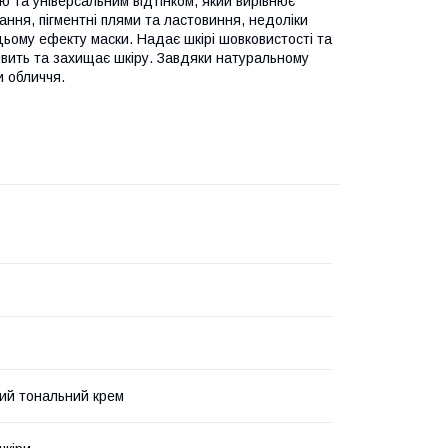
ю та універсальним відтінком, який вирівнює
ння, пігментні плями та ластовиння, недоліки
цьому ефекту маски. Надає шкірі шовковистості та
живить та захищає шкіру. Завдяки натуральному
и обличчя.
ий тональний крем