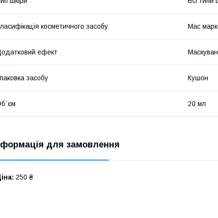
ип шкіри
Всі типи 
ласифікація косметичного засобу
Мас марк
одатковий ефект
Маскуван
паковка засобу
Кушон
б`єм
20 мл
нформація для замовлення
іна:
250 ₴