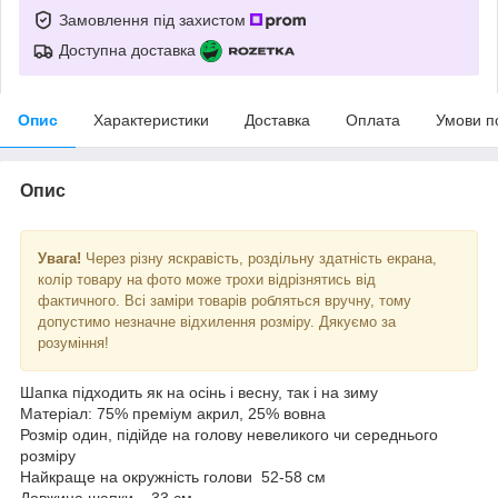
Замовлення під захистом
Доступна доставка
Опис
Характеристики
Доставка
Оплата
Умови п
Опис
Увага!
Через різну яскравість, роздільну здатність екрана,
колір товару на фото може трохи відрізнятись від
фактичного. Всі заміри товарів робляться вручну, тому
допустимо незначне відхилення розміру. Дякуємо за
розуміння!
Шапка підходить як на осінь і весну, так і на зиму
Матеріал: 75% преміум акрил, 25% вовна
Розмір один, підійде на голову невеликого чи середнього
розміру
Найкраще на окружність голови 52-58 см
Довжина шапки – 33 см