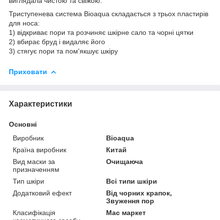
виглядала чистою та свіжою.
Триступенева система Bioaqua складається з трьох пластирів
для носа:
1) відкриває пори та розчиняє шкірне сало та чорні цятки
2) вбирає бруд і видаляє його
3) стягує пори та пом'якшує шкіру
Приховати
Характеристики
Основні
Виробник
Bioaqua
Країна виробник
Китай
Вид маски за
Очищаюча
призначенням
Тип шкіри
Всі типи шкіри
Додатковий ефект
Від чорних крапок,
Звуження пор
Класифікація
Мас маркет