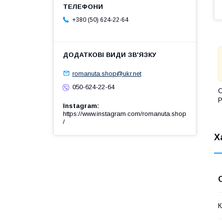
+380 (50) 624-22-64
romanuta.shop@ukr.net
050-624-22-64
С
Р
Instagram
https://www.instagram.com/romanuta.shop
/
Х
К