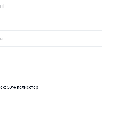
ні
ки
ок; 30% полиестер