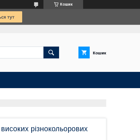
Кошик
Кошик
р високих різнокольорових