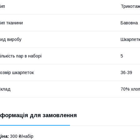
ип
Трикотаж
ип тканини
Бавовна
ид виробу
Шкарпет
ількість пар в наборі
5
озмір шкарпеток
36-39
Склад
70% хлоп
нформація для замовлення
іна:
300 ₴/набір