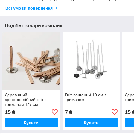
Всі умови повернення
Подібні товари компанії
Дерев'яний
Гніт вощений 10 см з
Дере
хрестоподібний гніт з
тримачем
трим
тримачем 1*7 см
15
7
15
₴
₴
Купити
Купити