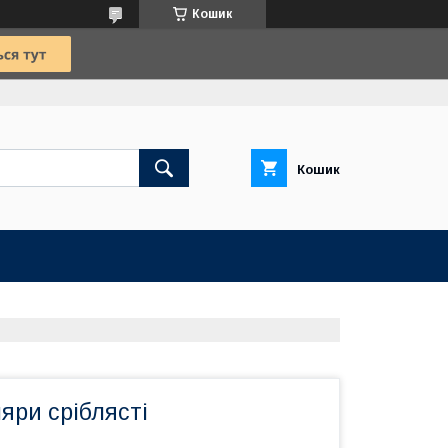
Кошик
Кошик
ляри сріблясті