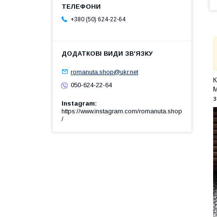
+380 (50) 624-22-64
romanuta.shop@ukr.net
К
050-624-22-64
М
з
Instagram
https://www.instagram.com/romanuta.shop
/