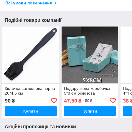
Всі умови повернення
Подібні товари компанії
Кісточка силіконова чорна
Подарункова коробочка
Пода
26*4,5 см
5*8 см бірюзова
4*4 
90
47,50
38
₴
₴
50 ₴
Купити
Купити
Акційні пропозиції та новинки