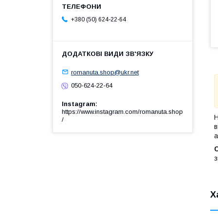
+380 (50) 624-22-64
romanuta.shop@ukr.net
050-624-22-64
Instagram
https://www.instagram.com/romanuta.shop
Н
/
в
а
С
з
Х