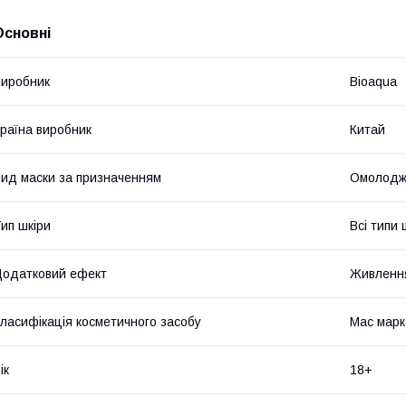
Основні
иробник
Bioaqua
раїна виробник
Китай
ид маски за призначенням
Омолодж
ип шкіри
Всі типи 
одатковий ефект
Живленн
ласифікація косметичного засобу
Мас марк
ік
18+