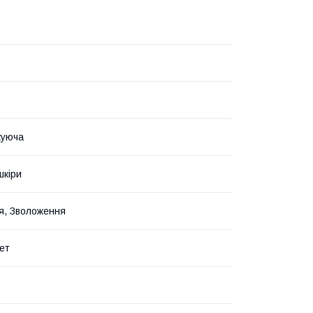
уюча
шкіри
я, Зволоження
ет