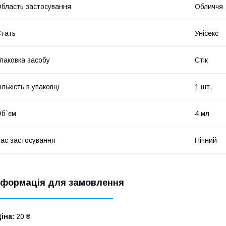
бласть застосування
Обличчя
тать
Унісекс
паковка засобу
Стік
ількість в упаковці
1 шт.
б`єм
4 мл
ас застосування
Нічний
нформація для замовлення
іна:
20 ₴