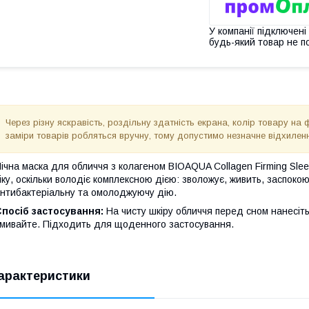
У компанії підключені
будь-який товар не п
Через різну яскравість, роздільну здатність екрана, колір товару на 
заміри товарів робляться вручну, тому допустимо незначне відхиленн
ічна маска для обличчя з колагеном BIOAQUA Collagen Firming Slee
іку, оскільки володіє комплексною дією: зволожує, живить, заспоко
нтибактеріальну та омолоджуючу дію.
посіб застосування:
На чисту шкіру обличчя перед сном нанесіть 
мивайте. Підходить для щоденного застосування.
арактеристики