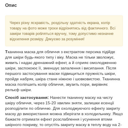
Опис
Через різну яскравість, роздільну здатність екрана, колір
товару на фото може трохи відрізнятись від фактичного. Всі
заміри товарів робляться вручну, тому допустимо незначне
відхилення розміру. Дякуємо за розуміння!
Т
канинна маска для обличчя з екстрактом персика підійде
для шкіри будь-якого типу і віку. Маска не тільки зволожує,
живить і надає дренажний ефект, а й сприяє омолодженню
шкіри, заспокоює її, зменшує запалення і висипання. Після
першого застосування маски підвищиться пружність шкіри,
пройде набряк, шкіра стане ніжною і шовковистою. Тканинна
маска поліпшить колір обличчя, звузить пори, вирівняє
рельєф шкіри.
Спосіб застосування:
Нанести тканинну маску на чисту
шкіру обличчя, через 15-20 хвилин зняти, залишки есенції
розподілити по обличчю. Для охолоджуючого ефекту закриту
маску до використання можна зберігати в холодильнику. Якщо
бажаєте отримати ефект розслаблення і усунення втоми
шкірного покриву, то опустіть закриту маску в теплу воду на 2-