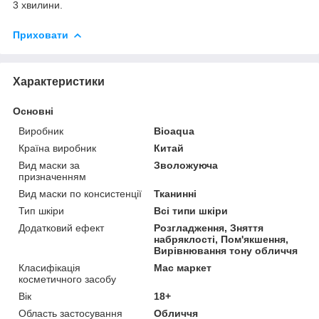
3 хвилини.
Приховати
Характеристики
Основні
Виробник
Bioaqua
Країна виробник
Китай
Вид маски за
Зволожуюча
призначенням
Вид маски по консистенції
Тканинні
Тип шкіри
Всі типи шкіри
Додатковий ефект
Розгладження, Зняття
набряклості, Пом'якшення,
Вирівнювання тону обличчя
Класифікація
Мас маркет
косметичного засобу
Вік
18+
Область застосування
Обличчя