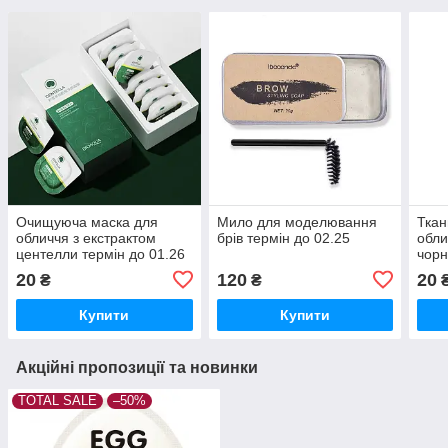
Очищуюча маска для
Мило для моделювання
Ткан
обличчя з екстрактом
брів термін до 02.25
обли
центелли термін до 01.26
чорн
20
120
20
₴
₴
Купити
Купити
Акційні пропозиції та новинки
TOTAL SALE
–50%