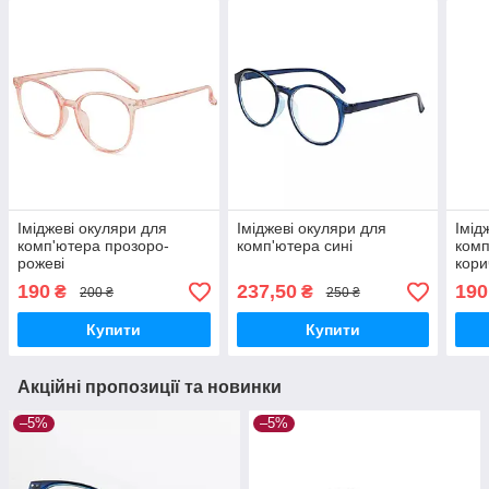
Іміджеві окуляри для
Іміджеві окуляри для
Імід
комп'ютера прозоро-
комп'ютера сині
комп
рожеві
кори
190
237,50
190
₴
₴
200 ₴
250 ₴
Купити
Купити
Акційні пропозиції та новинки
–5%
–5%