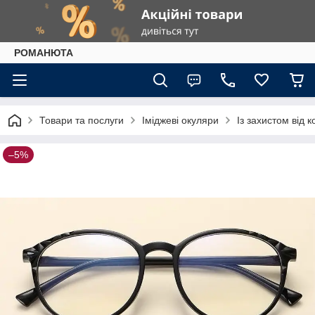
РОМАНЮТА
Товари та послуги
Іміджеві окуляри
Із захистом від 
–5%