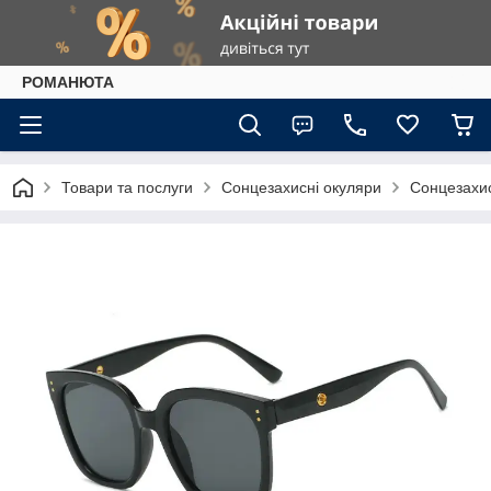
РОМАНЮТА
Товари та послуги
Сонцезахисні окуляри
Сонцезахис