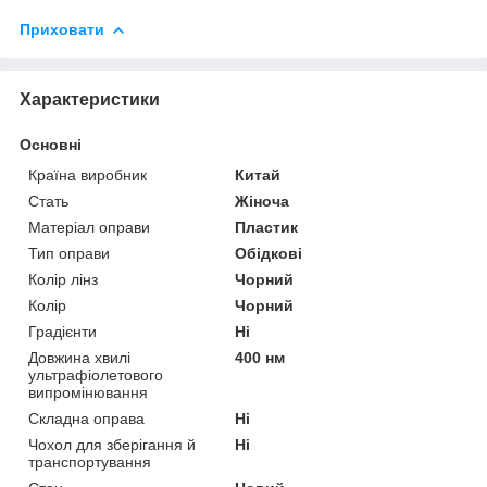
Приховати
Характеристики
Основні
Країна виробник
Китай
Стать
Жіноча
Матеріал оправи
Пластик
Тип оправи
Обідкові
Колір лінз
Чорний
Колір
Чорний
Градієнти
Ні
Довжина хвилі
400 нм
ультрафіолетового
випромінювання
Складна оправа
Ні
Чохол для зберігання й
Ні
транспортування