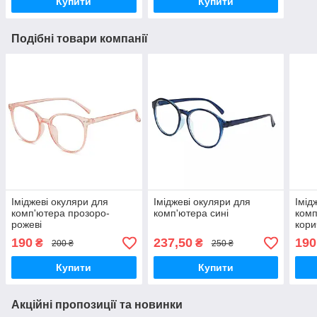
Купити
Купити
Подібні товари компанії
Іміджеві окуляри для
Іміджеві окуляри для
Імід
комп'ютера прозоро-
комп'ютера сині
комп
рожеві
кори
190
237,50
190
₴
₴
200 ₴
250 ₴
Купити
Купити
Акційні пропозиції та новинки