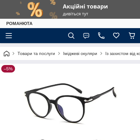
РОМАНЮТА
Товари та послуги
Іміджеві окуляри
Із захистом від 
–5%