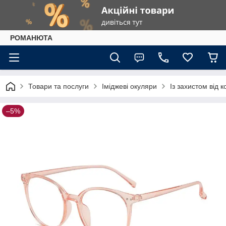
РОМАНЮТА
Товари та послуги
Іміджеві окуляри
Із захистом від 
–5%