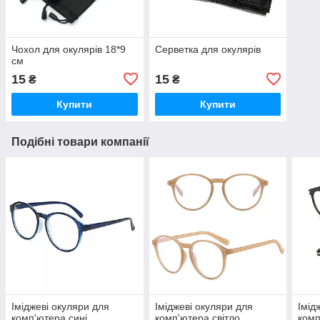
Чохол для окулярів 18*9
Серветка для окулярів
см
15
15
₴
₴
Купити
Купити
Подібні товари компанії
Іміджеві окуляри для
Іміджеві окуляри для
Імід
комп'ютера сині
комп'ютера світло
комп