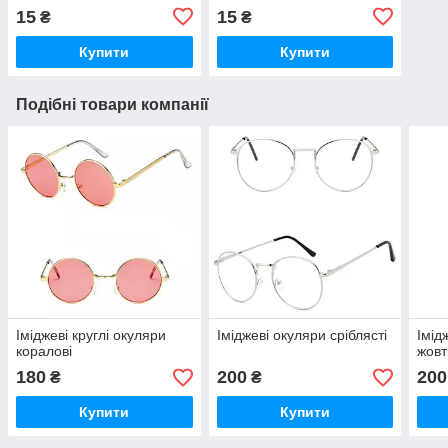
15
15
₴
₴
Купити
Купити
Подібні товари компанії
Іміджеві круглі окуляри
Іміджеві окуляри сріблясті
Імід
коралові
жовт
180
200
200
₴
₴
Купити
Купити