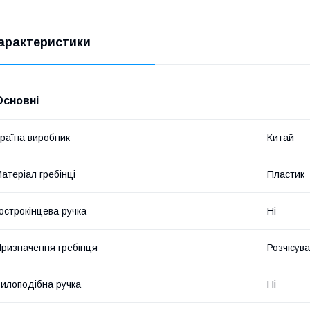
арактеристики
Основні
раїна виробник
Китай
атеріал гребінці
Пластик
острокінцева ручка
Ні
ризначення гребінця
Розчісув
илоподібна ручка
Ні