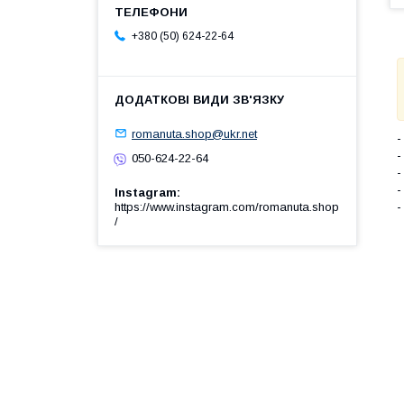
+380 (50) 624-22-64
romanuta.shop@ukr.net
-
-
050-624-22-64
-
-
Instagram
-
https://www.instagram.com/romanuta.shop
/