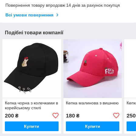
Повернення товару впродовж 14 днів за рахунок покупця
Всі умови повернення
Подібні товари компанії
Кепка чорна з колечками в
Кепка малинова з вишнею
Кепк
корейському стилі
200
180
250
₴
₴
Купити
Купити