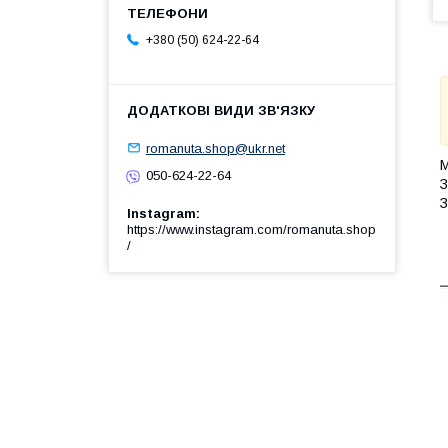
+380 (50) 624-22-64
romanuta.shop@ukr.net
М
050-624-22-64
З
З
Instagram
https://www.instagram.com/romanuta.shop
/