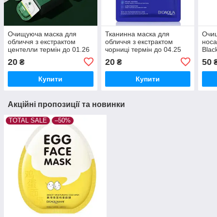
Очищуюча маска для
Тканинна маска для
Очи
обличчя з екстрактом
обличчя з екстрактом
нос
центелли термін до 01.26
чорниці термін до 04.25
Blac
до 0
20
20
50
₴
₴
Купити
Купити
Акційні пропозиції та новинки
TOTAL SALE
–50%