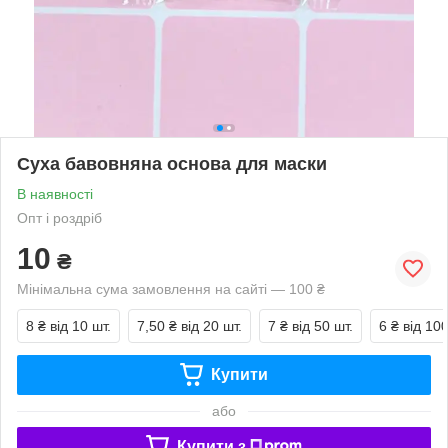
Суха бавовняна основа для маски
В наявності
Опт і роздріб
10
₴
Мінімальна сума замовлення на сайті — 100 ₴
8 ₴
від 10 шт.
7,50 ₴
від 20 шт.
7 ₴
від 50 шт.
6 ₴
від 100
Купити
або
Купити з