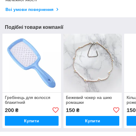
Всі умови повернення
Подібні товари компанії
Гребінець для волосся
Бежевий чокер на шию
Кіль
блакитний
ромашки
рож
200
150
150
₴
₴
Купити
Купити