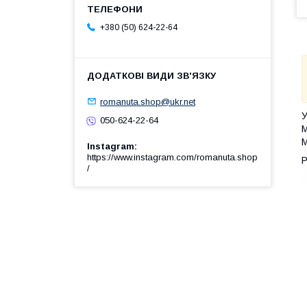
+380 (50) 624-22-64
romanuta.shop@ukr.net
У
050-624-22-64
М
М
Instagram
https://www.instagram.com/romanuta.shop
Р
/