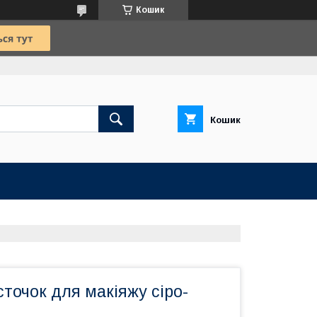
Кошик
Кошик
істочок для макіяжу сіро-