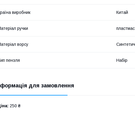
раїна виробник
Китай
атеріал ручки
пластмас
атеріал ворсу
Синтети
ип пензля
Набір
нформація для замовлення
іна:
250 ₴