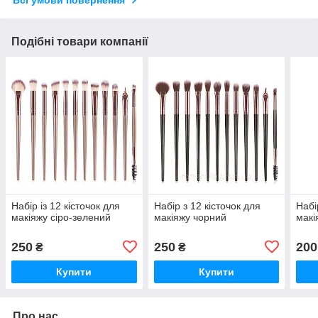
Всі умови повернення
Подібні товари компанії
Набір із 12 кісточок для
Набір з 12 кісточок для
Набі
макіяжу сіро-зелений
макіяжу чорний
макі
250
250
200
₴
₴
Купити
Купити
Про нас