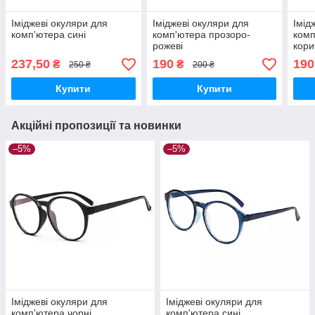
Іміджеві окуляри для
Іміджеві окуляри для
Імід
комп'ютера сині
комп'ютера прозоро-
комп
рожеві
кори
237,50
190
190
₴
₴
250 ₴
200 ₴
Купити
Купити
Акційні пропозиції та новинки
–5%
–5%
Іміджеві окуляри для
Іміджеві окуляри для
комп'ютера чорні
комп'ютера сині