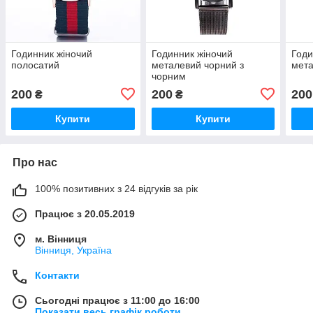
Годинник жіночий
Годинник жіночий
Годи
полосатий
металевий чорний з
мета
чорним
200
200
200
₴
₴
Купити
Купити
Про нас
100% позитивних з 24 відгуків за рік
Працює з 20.05.2019
м. Вінниця
Вінниця, Україна
Контакти
Сьогодні працює з 11:00 до 16:00
Показати весь графік роботи