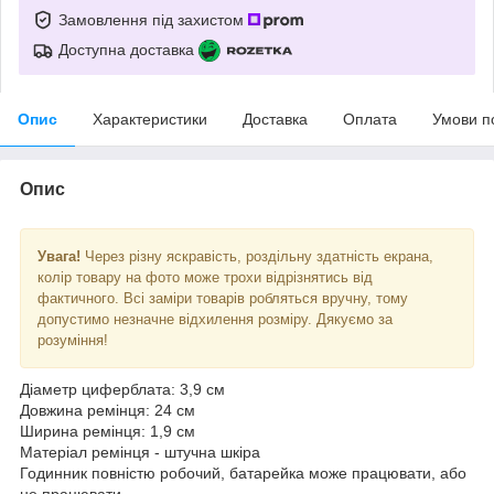
Замовлення під захистом
Доступна доставка
Опис
Характеристики
Доставка
Оплата
Умови п
Опис
Увага!
Через різну яскравість, роздільну здатність екрана,
колір товару на фото може трохи відрізнятись від
фактичного. Всі заміри товарів робляться вручну, тому
допустимо незначне відхилення розміру. Дякуємо за
розуміння!
Діаметр циферблата: 3,9 см
Довжина ремінця: 24 см
Ширина ремінця: 1,9 см
Матеріал ремінця - штучна шкіра
Годинник повністю робочий, батарейка може працювати, або
не працювати