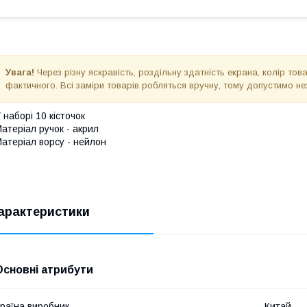
Увага!
Через різну яскравість, роздільну здатність екрана, колір то
фактичного. Всі заміри товарів робляться вручну, тому допустимо не
 наборі 10 кісточок
атеріал ручок - акрил
атеріал ворсу - нейлон
арактеристики
Основні атрибути
раїна виробник
Китай