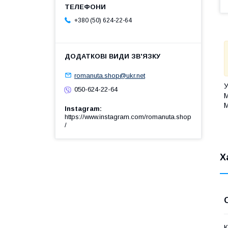
+380 (50) 624-22-64
romanuta.shop@ukr.net
У
050-624-22-64
М
М
Instagram
https://www.instagram.com/romanuta.shop
/
Х
К