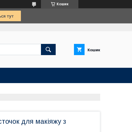
Кошик
Кошик
істочок для макіяжу з