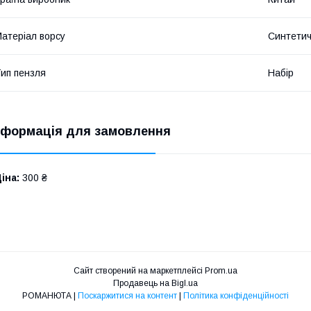
атеріал ворсу
Синтети
ип пензля
Набір
нформація для замовлення
іна:
300 ₴
Сайт створений на маркетплейсі
Prom.ua
Продавець на Bigl.ua
РОМАНЮТА |
Поскаржитися на контент
|
Політика конфіденційності