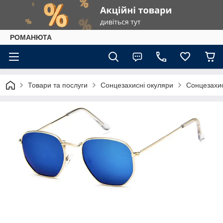
РОМАНЮТА
Товари та послуги
Сонцезахисні окуляри
Сонцезахис