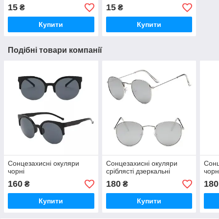
15
15
₴
₴
Купити
Купити
Подібні товари компанії
Сонцезахисні окуляри
Сонцезахисні окуляри
Сонц
чорні
сріблясті дзеркальні
чорн
160
180
180
₴
₴
Купити
Купити