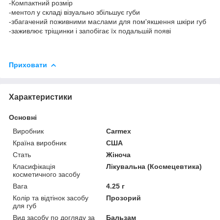
-Компактний розмір
-ментол у складі візуально збільшує губи
-збагачений поживними маслами для пом'якшення шкіри губ
-заживлює тріщинки і запобігає їх подальшій появі
Приховати
Характеристики
Основні
Виробник
Carmex
Країна виробник
США
Стать
Жіноча
Класифікація
Лікувальна (Космецевтика)
косметичного засобу
Вага
4.25 г
Колір та відтінок засобу
Прозорий
для губ
Вид засобу по догляду за
Бальзам