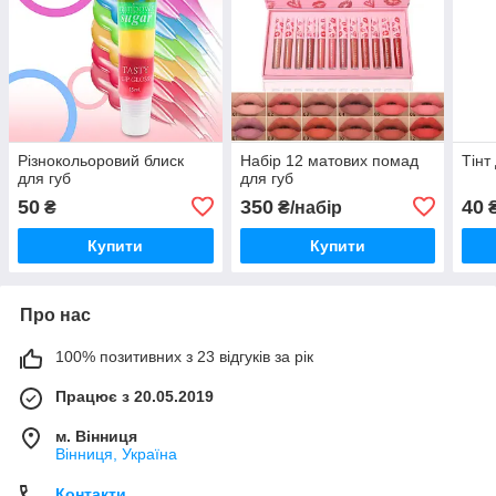
Різнокольоровий блиск
Набір 12 матових помад
Тінт
для губ
для губ
50
350
40
₴
₴/набір
Купити
Купити
Про нас
100% позитивних з 23 відгуків за рік
Працює з 20.05.2019
м. Вінниця
Вінниця, Україна
Контакти