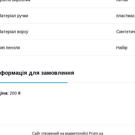
атеріал ручки
пластмас
атеріал ворсу
Синтети
ип пензля
Набір
нформація для замовлення
іна:
200 ₴
Сайт створений на маркетплейсі
Prom.ua