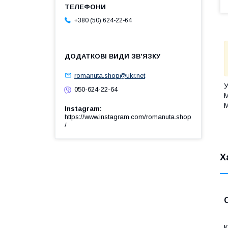
+380 (50) 624-22-64
romanuta.shop@ukr.net
У
050-624-22-64
М
М
Instagram
https://www.instagram.com/romanuta.shop
/
Х
К