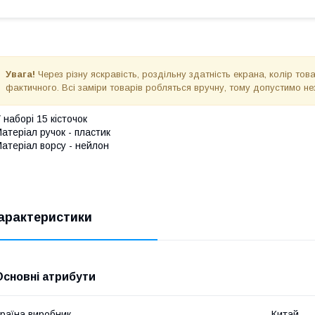
Увага!
Через різну яскравість, роздільну здатність екрана, колір то
фактичного. Всі заміри товарів робляться вручну, тому допустимо не
 наборі 15 кісточок
атеріал ручок - пластик
атеріал ворсу - нейлон
арактеристики
Основні атрибути
раїна виробник
Китай