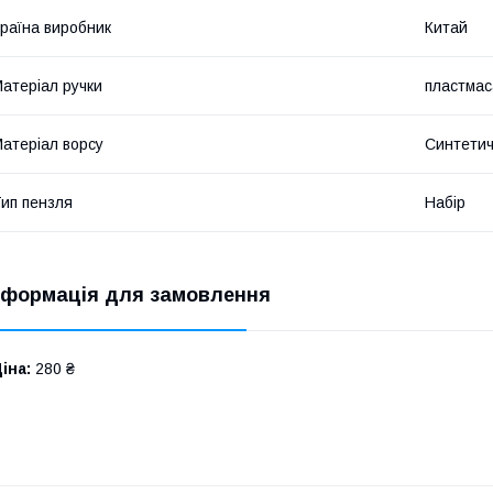
раїна виробник
Китай
атеріал ручки
пластмас
атеріал ворсу
Синтети
ип пензля
Набір
нформація для замовлення
іна:
280 ₴