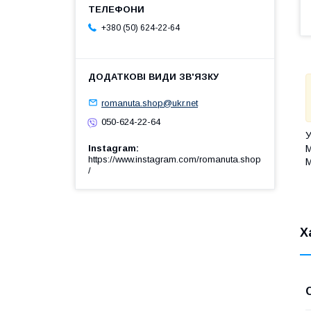
+380 (50) 624-22-64
romanuta.shop@ukr.net
050-624-22-64
У
М
Instagram
https://www.instagram.com/romanuta.shop
М
/
Х