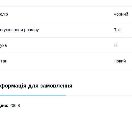
олір
Чорний
егулювання розміру
Так
уха
Ні
Стан
Новий
нформація для замовлення
іна:
200 ₴