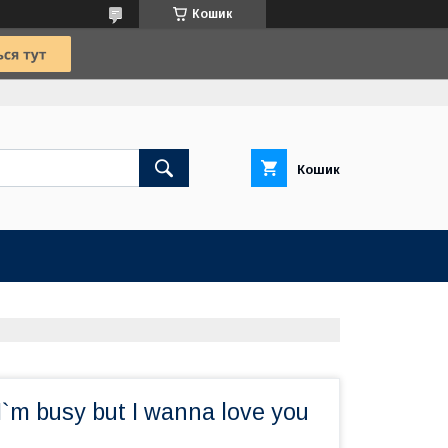
Кошик
Кошик
`m busy but I wanna love you