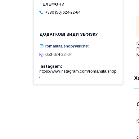
+380 (50) 624-22-64
К
romanuta.shop@ukr.net
Р
050-624-22-64
М
Instagram
https://www.instagram.com/romanuta.shop
/
Х
К
С