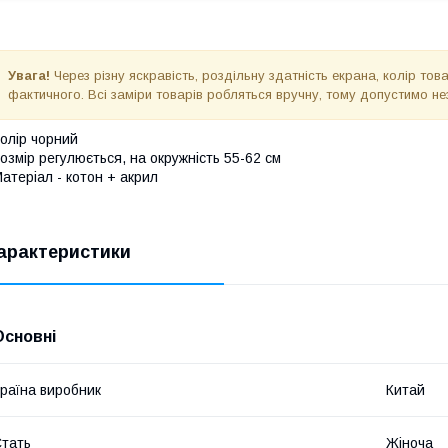
Увага!
Через різну яскравість, роздільну здатність екрана, колір то
фактичного. Всі заміри товарів робляться вручну, тому допустимо не
олір чорний
озмір регулюється, на окружність 55-62 см
атеріал - котон + акрил
арактеристики
Основні
раїна виробник
Китай
тать
Жіноча