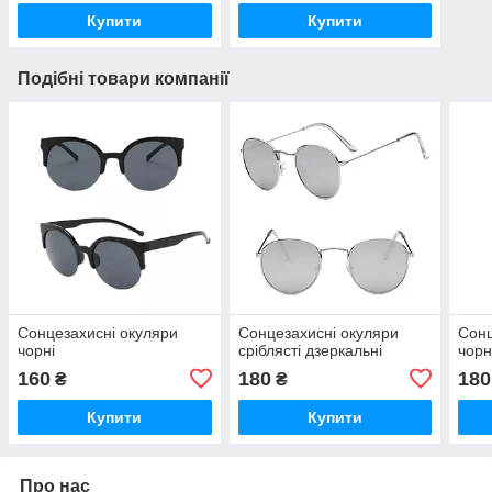
Купити
Купити
Подібні товари компанії
Сонцезахисні окуляри
Сонцезахисні окуляри
Сонц
чорні
сріблясті дзеркальні
чорн
160
180
180
₴
₴
Купити
Купити
Про нас