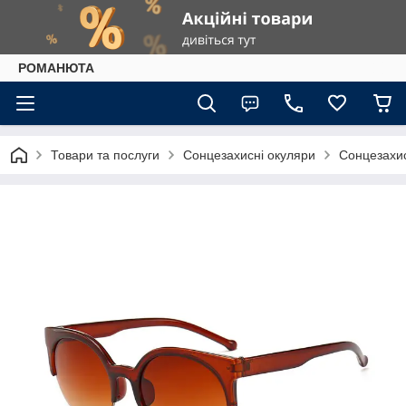
РОМАНЮТА
Товари та послуги
Сонцезахисні окуляри
Сонцезахис