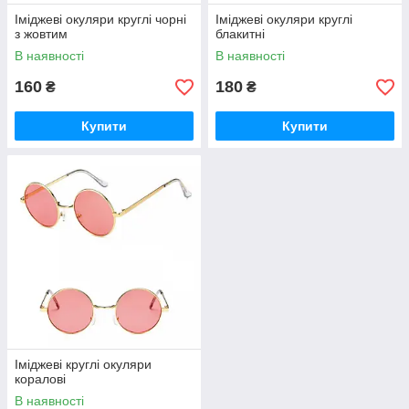
Іміджеві окуляри круглі чорні
Іміджеві окуляри круглі
з жовтим
блакитні
В наявності
В наявності
160
180
₴
₴
Купити
Купити
Іміджеві круглі окуляри
коралові
В наявності